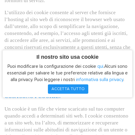
fornitori di servizi.
L’utilizzo dei cookie consente al server che fornisce
l’hosting al sito web di riconoscere il browser web usato
dall’utente, allo scopo di semplificare la navigazione,
consentendo, ad esempio, l’accesso agli utenti già iscritti,
di accedere alle aree, ai servizi, alle promozioni e ai
concorsi riservati esclusivamente a questi utenti, senza che
debbano effettuare l’accesso ogni volta che visitano il sito.
Il nostro sito usa cookie
Sono usati anche per misurare il pubblico e i parametri del
Puoi modificare la configurazione dei cookie
qui
.Alcuni sono
traffico, nonché per controllare il progresso e il numero di
essenziali per salvare le tue preferenze relative alla lingua e
accessi.
alla privacy. Puoi leggere i nostri
informativa sulla privacy
.
ACCETTA TUTTO
COSA SONO I COOKIE?
Un cookie è un file che viene scaricato sul tuo computer
quando accedi a determinati siti web. I cookie consentono
a un sito web, tra l’altro, di memorizzare e recuperare
informazioni sulle abitudini di navigazione di un utente o