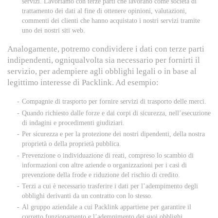
servizi. Lavoriamo con terze parti che lavorano come società di
trattamento dei dati al fine di ottenere opinioni, valutazioni,
commenti dei clienti che hanno acquistato i nostri servizi tramite
uno dei nostri siti web.
Analogamente, potremo condividere i dati con terze parti
indipendenti, ogniqualvolta sia necessario per fornirti il
servizio, per adempiere agli obblighi legali o in base al
legittimo interesse di Packlink. Ad esempio:
Compagnie di trasporto per fornire servizi di trasporto delle merci.
Quando richiesto dalle forze e dai corpi di sicurezza, nell’esecuzione
di indagini e procedimenti giudiziari.
Per sicurezza e per la protezione dei nostri dipendenti, della nostra
proprietà o della proprietà pubblica.
Prevenzione o individuazione di reati, compreso lo scambio di
informazioni con altre aziende o organizzazioni per i casi di
prevenzione della frode e riduzione del rischio di credito.
Terzi a cui è necessario trasferire i dati per l’adempimento degli
obblighi derivanti da un contratto con lo stesso.
Al gruppo aziendale a cui Packlink appartiene per garantire il
corretto funzionamento e l’adempimento dei suoi obblighi.